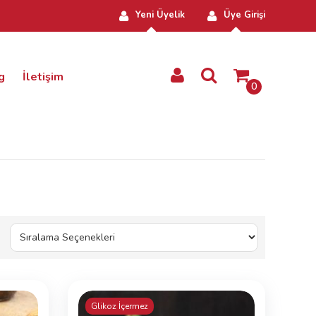
Yeni Üyelik
Üye Girişi
g
İletişim
0
Glikoz İçermez