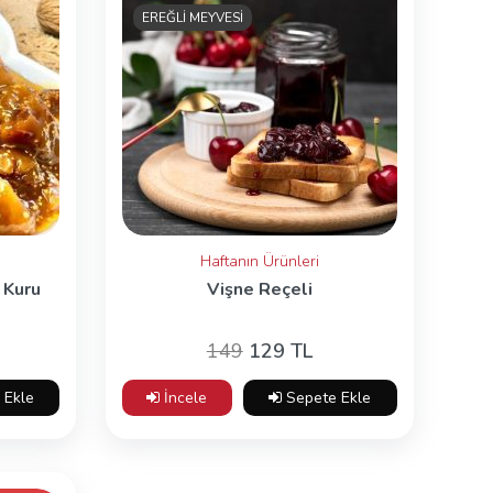
EREĞLİ MEYVESİ
Haftanın Ürünleri
 Kuru
Vişne Reçeli
149
129 TL
 Ekle
İncele
Sepete Ekle