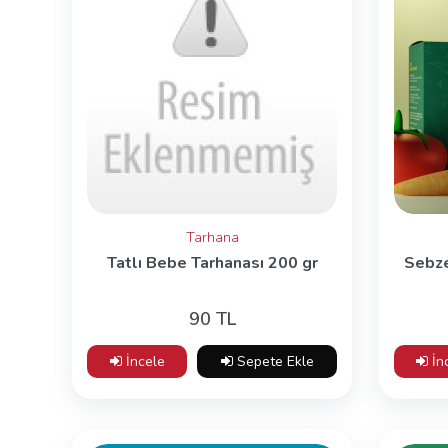
Tarhana
Tatlı Bebe Tarhanası 200 gr
Sebze
90 TL
İncele
Sepete Ekle
İn