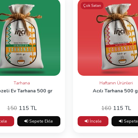
Çok Satan
Tarhana
Haftanın Ürünleri
zeli Ev Tarhana 500 gr
Acılı Tarhana 500 g
150
115 TL
160
115 TL
cele
Sepete Ekle
İncele
Sepete