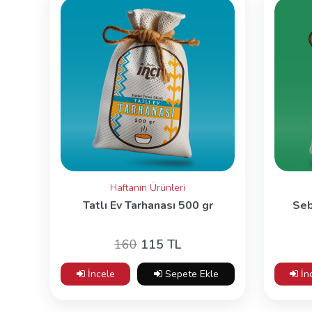
Haftanın Ürünleri
Tatlı Ev Tarhanası 500 gr
Seb
160
115 TL
İncele
Sepete Ekle
İn