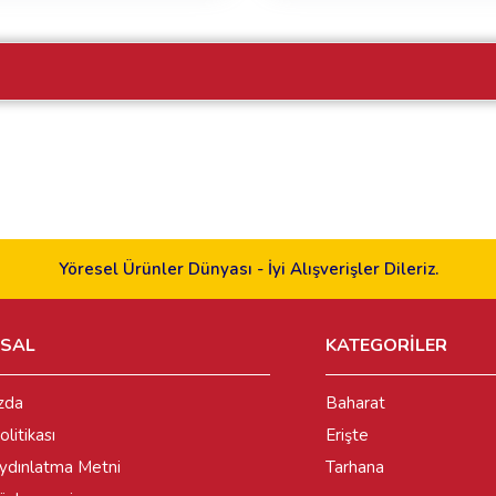
Yöresel Ürünler Dünyası - İyi Alışverişler Dileriz.
SAL
KATEGORİLER
zda
Baharat
olitikası
Erişte
dınlatma Metni
Tarhana