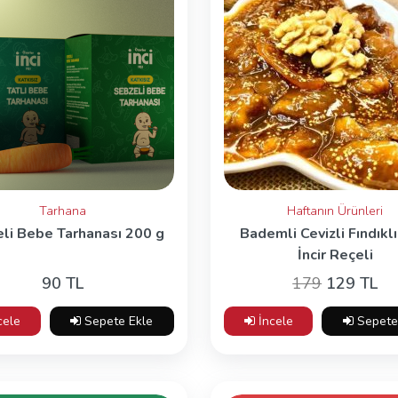
Tarhana
Haftanın Ürünleri
li Bebe Tarhanası 200 g
Bademli Cevizli Fındıklı
İncir Reçeli
90 TL
179
129 TL
cele
Sepete Ekle
İncele
Sepete