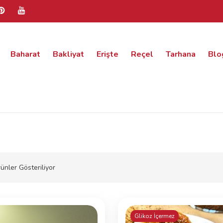
Baharat
Bakliyat
Erişte
Reçel
Tarhana
Blo
ünler Gösteriliyor
Glikoz İçermez