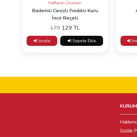
Haftanın Ürünleri
Bademli Cevizli Fındıklı Kuru
İncir Reçeli
179
129 TL
İncele
Sepete Ekle
İn
KURUM
Hakkımı
Gizlilik P