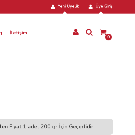
Yeni Üyelik
Üye Girişi
g
İletişim
0
len Fiyat 1 adet 200 gr İçin Geçerlidir.