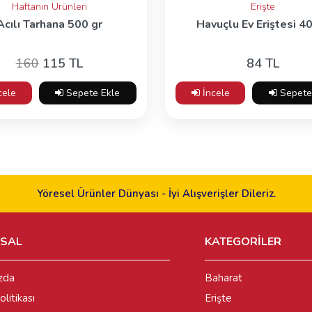
Haftanın Ürünleri
Erişte
Acılı Tarhana 500 gr
Havuçlu Ev Eriştesi 4
160
115 TL
84 TL
cele
Sepete Ekle
İncele
Sepete
Yöresel Ürünler Dünyası - İyi Alışverişler Dileriz.
SAL
KATEGORİLER
zda
Baharat
olitikası
Erişte