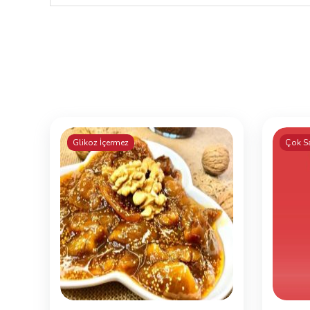
Glikoz İçermez
Çok S