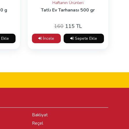
Haftanın Ürünleri
00 g
Tatlı Ev Tarhanası 500 gr
160
115 TL
 Ekle
İncele
Sepete Ekle
Bakliyat
Reçel