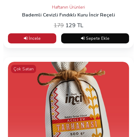
Haftanın Ürünleri
Bademli Cevizli Fındıklı Kuru İncir Reçeli
179
129 TL
İncele
Sepete Ekle
Çok Satan