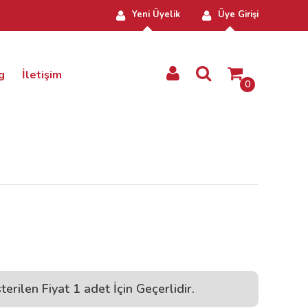
Yeni Üyelik
Üye Girişi
g
İletişim
0
terilen Fiyat 1 adet İçin Geçerlidir.