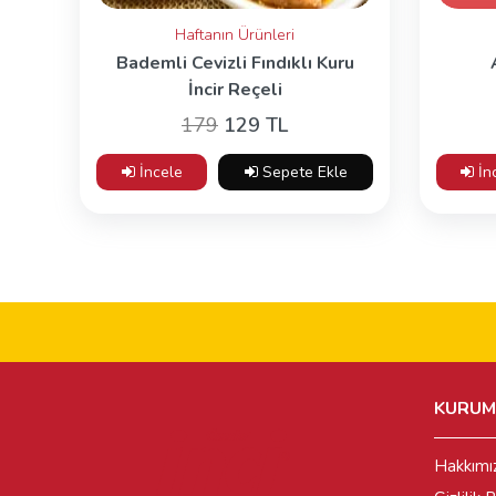
Haftanın Ürünleri
Bademli Cevizli Fındıklı Kuru
İncir Reçeli
179
129 TL
İncele
Sepete Ekle
İn
KURUM
Hakkımı