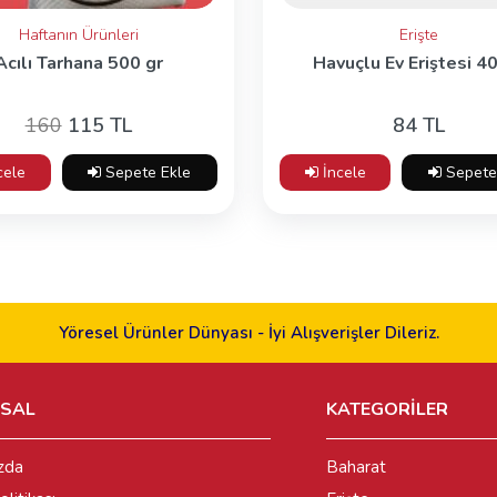
Haftanın Ürünleri
Erişte
Acılı Tarhana 500 gr
Havuçlu Ev Eriştesi 4
160
115 TL
84 TL
cele
Sepete Ekle
İncele
Sepete
Yöresel Ürünler Dünyası - İyi Alışverişler Dileriz.
SAL
KATEGORİLER
zda
Baharat