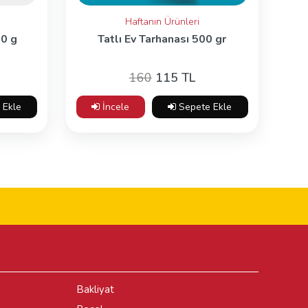
Haftanın Ürünleri
00 g
Tatlı Ev Tarhanası 500 gr
160
115 TL
 Ekle
İncele
Sepete Ekle
Bakliyat