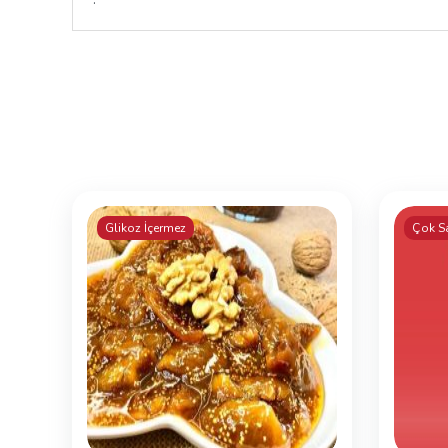
Glikoz İçermez
Çok S