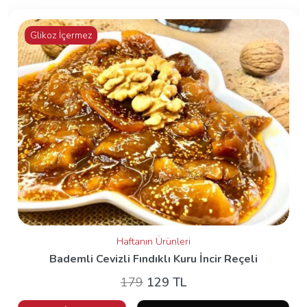
Glikoz İçermez
Haftanın Ürünleri
Bademli Cevizli Fındıklı Kuru İncir Reçeli
179
129 TL