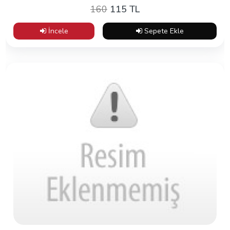
160
115 TL
İncele
Sepete Ekle