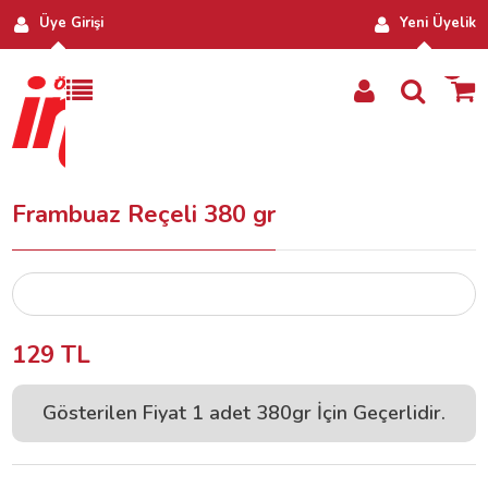
Üye Girişi
Yeni Üyelik
0
Frambuaz Reçeli 380 gr
Glikoz ve katkı içermez
129 TL
Ereğli Meyvesi
Gösterilen Fiyat 1 adet 380gr İçin Geçerlidir.