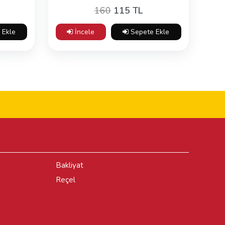
160
115 TL
 Ekle
İncele
Sepete Ekle
Bakliyat
Reçel