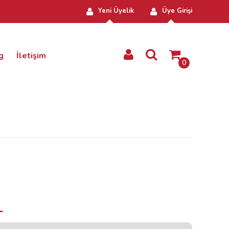
Yeni Üyelik
Üye Girişi
g
İletişim
0
L