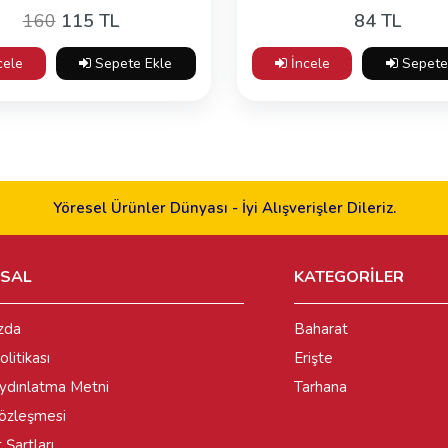
160
115 TL
84 TL
cele
Sepete Ekle
İncele
Sepete
Yöresel Ürünler Dünyası - İyi Alışverişler Dileriz.
SAL
KATEGORİLER
zda
Baharat
olitikası
Erişte
dınlatma Metni
Tarhana
Sözleşmesi
 Şartları