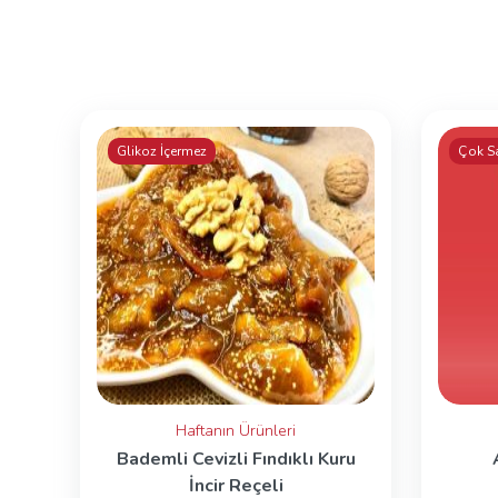
Glikoz İçermez
Çok S
Haftanın Ürünleri
Bademli Cevizli Fındıklı Kuru
İncir Reçeli