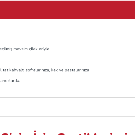
çilmiş mevsim çilekleriyle
at kahvaltı sofralarınıza, kek ve pastalarınıza
vanozlarda.