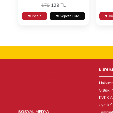
179
129 TL
İncele
Sepete Ekle
İn
KURUM
Hakkımı
Gizlilik P
KVKK Ay
Üyelik 
SOSYAL MEDYA
Teslimat