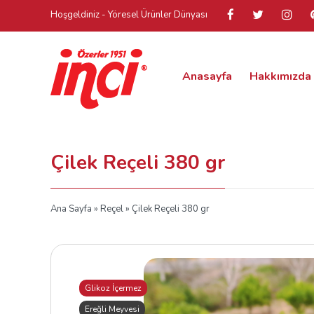
Hoşgeldiniz - Yöresel Ürünler Dünyası
Anasayfa
Hakkımızda
Çilek Reçeli 380 gr
Ana Sayfa
»
Reçel
» Çilek Reçeli 380 gr
Glikoz İçermez
Ereğli Meyvesi