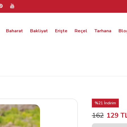
Baharat
Bakliyat
Erişte
Reçel
Tarhana
Blo
%21 İndirim
162
129 T