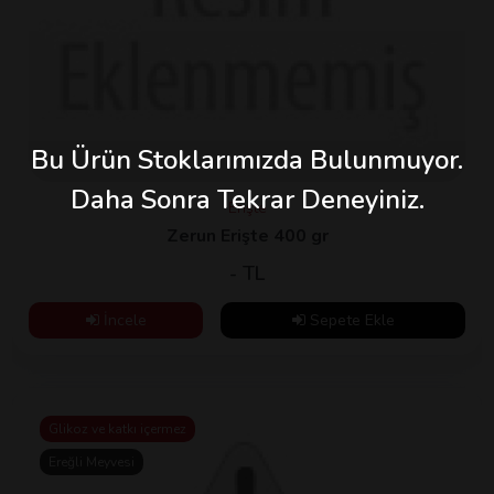
Erişte
Zerun Erişte 400 gr
- TL
İncele
Sepete Ekle
Glikoz ve katkı içermez
Ereğli Meyvesi