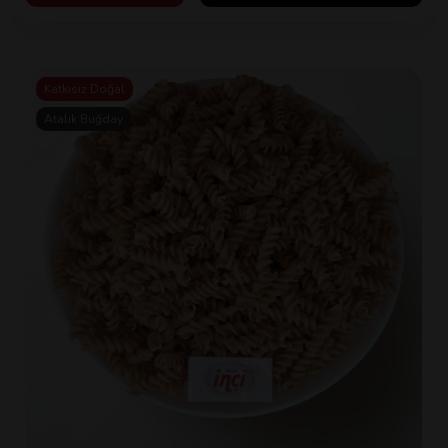
Katkısız Doğal
Atalık Buğday