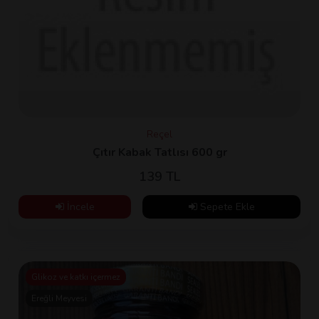
Reçel
Çıtır Kabak Tatlısı 600 gr
139 TL
İncele
Sepete Ekle
Glikoz ve katkı içermez
Ereğli Meyvesi