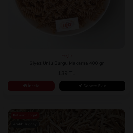
Erişte
Siyez Unlu Burgu Makarna 400 gr
139 TL
İncele
Sepete Ekle
Katkısız Doğal
Atalık Buğday