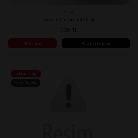
Erişte
Zerun Makarna 400 gr
130 TL
İncele
Sepete Ekle
Katkısız Doğal
Atalık Buğday