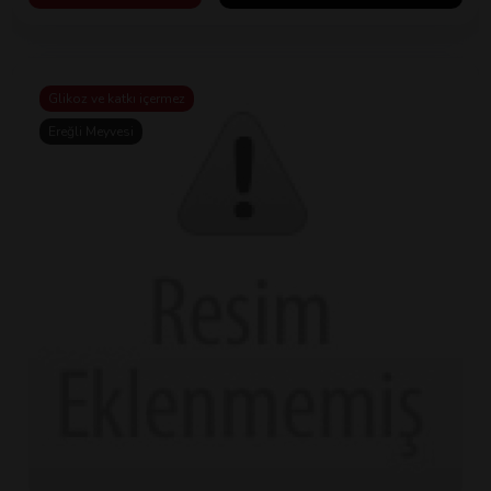
Glikoz ve katkı içermez
Ereğli Meyvesi