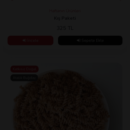
Haftanın Ürünleri
Kış Paketi
325 TL
İncele
Sepete Ekle
Katkısız Doğal
Atalık Buğday