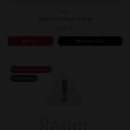
Reçel
Böğürtlen Reçeli 380 gr
129 TL
İncele
Sepete Ekle
Glikoz ve katkı içermez
Ereğli Meyvesi