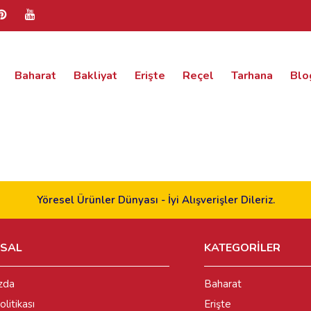
Baharat
Bakliyat
Erişte
Reçel
Tarhana
Blo
Yöresel Ürünler Dünyası - İyi Alışverişler Dileriz.
SAL
KATEGORİLER
zda
Baharat
olitikası
Erişte